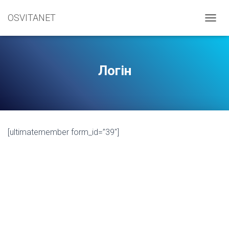
OSVITANET
П
Е
Р
Е
М
Логін
К
Н
У
Т
И
Н
[ultimatemember form_id=”39″]
А
В
І
Г
А
Ц
І
Ю