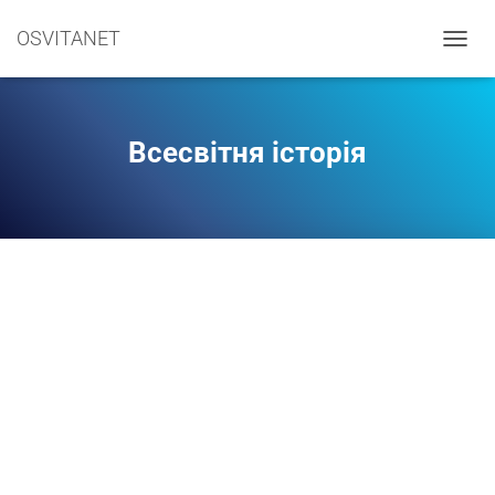
OSVITANET
П
Е
Р
Е
М
Всесвітня історія
К
Н
У
Т
И
Н
А
В
І
Г
А
Ц
І
Ю