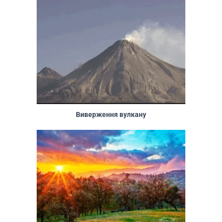
Виверження вулкану