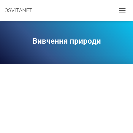
OSVITANET
П
Е
Р
Е
М
Вивчення природи
К
Н
У
Т
И
Н
А
В
І
Г
А
Ц
І
Ю