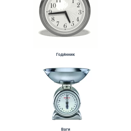
Годи́нник
Ваги