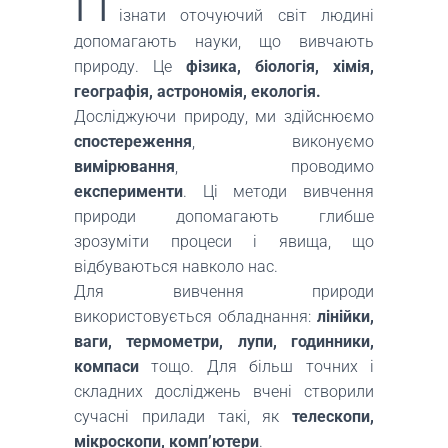
П
ізнати оточуючий світ людині
допомагають науки, що вивчають
природу. Це
фізика, біологія, хімія,
географія, астрономія, екологія.
Досліджуючи природу, ми здійснюємо
спостереження
, виконуємо
вимірювання
, проводимо
експерименти
. Ці методи вивчення
природи допомагають глибше
зрозуміти процеси і явища, що
відбуваються навколо нас.
Для вивчення природи
використовується обладнання:
лінійки,
ваги, термометри, лупи, годинники,
компаси
тощо. Для більш точних і
складних досліджень вчені створили
сучасні прилади такі, як
телескопи,
мікроскопи, комп’ютери
.