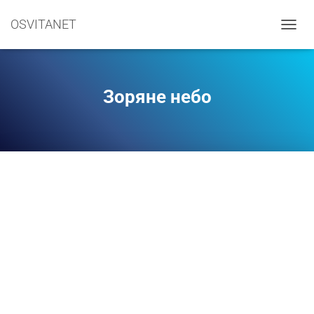
OSVITANET
П
Е
Р
Е
М
Зоряне небо
К
Н
У
Т
И
Н
А
В
І
Г
А
Ц
І
Ю