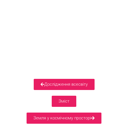
Дослідження всесвіту
Зміст
Земля у космічному просторі